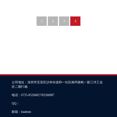
1
2
3
4
公司地址：深圳市宝安区沙井街道和一社区南环路蚝一新三洋工业
区二期F1栋
电话：0755-85266827/85266987
QQ：
邮箱：ktadmin