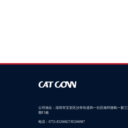
公司地址：深圳市宝安区沙井街道和一社区南环路蚝一新三
期F1栋
电话：0755-85266827/85266987