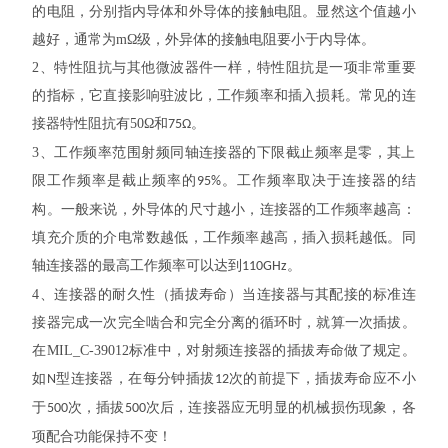
的电阻，分别指内导体和外导体的接触电阻。显然这个值越小
越好，通常为
mΩ
级，外异体的接触电阻要小于内导体。
2、
特性阻抗与其他微波器件一样，特性阻抗是一项非常重要
的指标，它直接影响驻波比，工作频率和插入损耗。常见的连
接器特性阻抗有
50Ω
和
。
75Ω
3
、工作频率范围射频同轴连接器的下限截止频率是零，其上
限工作频率是截止频率的
。工作频率取决于连接器的结
95%
构。一般来说，外导体的尺寸越小，连接器的工作频率越高：
填充介质的介电常数越低，工作频率越高，插入损耗越低。同
轴连接器的最高工作频率可以达到
。
110GHz
4
、
连接器的耐久性（插拔寿命）当连接器与其配接的标准连
接器完成一次完全啮合和完全分离的循环时，就算一次插拔。
在
MIL_C-39012
标准中，对射频连接器的插拔寿命做了规定。
如
型连接器，在每分钟插拔
次的前提下，插拔寿命应不小
N
12
于
次，插拔
次后，连接器应无明显的机械损伤现象，各
500
500
项配合功能保持不变！